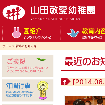
山田敬愛幼稚園
YAMADA KEIAI KINDERGARTEN
園紹介
教育内
ようちえんのいろいろ
教育内容の特徴
ホーム
>
最近のお知らせ
最近のお
ご挨拶
子どもたちの成長を共に見つめてい
くことができる存在でありたい。
[2014.06.
年間行事
わすられない感動がある
敬愛幼稚園の年間行事！