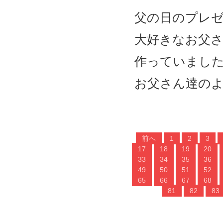
父の日のプレ
大好きなお父
作っていまし
お父さん達の
前へ
1
2
3
17
18
19
20
33
34
35
36
49
50
51
52
65
66
67
68
81
82
83