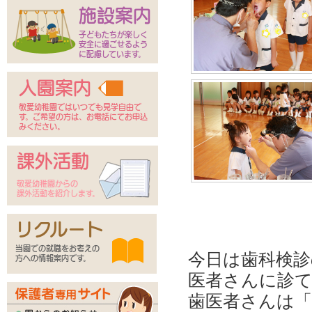
施設案内
子どもたちが楽しく
安全に過ごせるよう
に配慮しています。
入園案内
敬愛幼稚園ではいつでも見学自由で
す。ご希望の方は、お電話にてお申込
みください。
課外活動
敬愛幼稚園からの
課外活動を紹介します。
リクルート
当園での就職をお考えの
今日は歯科検
方への情報案内です。
医者さんに診
歯医者さんは