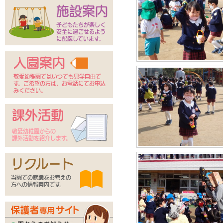
施設案内
子どもたちが楽しく
安全に過ごせるよう
に配慮しています。
入園案内
敬愛幼稚園ではいつでも見学自由で
す。ご希望の方は、お電話にてお申込
みください。
課外活動
敬愛幼稚園からの
課外活動を紹介します。
リクルート
当園での就職をお考えの
方への情報案内です。