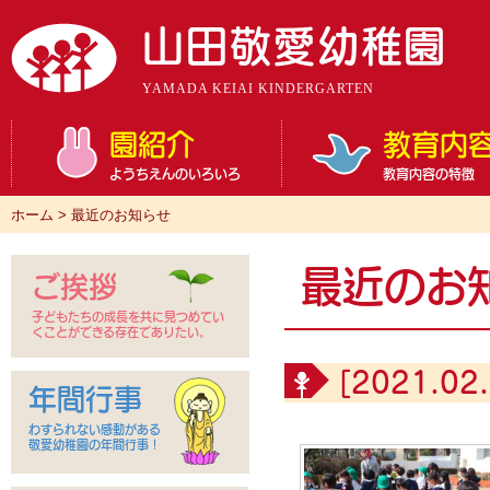
山田敬愛幼稚園
YAMADA KEIAI KINDERGARTEN
園紹介
教育内
ようちえんのいろいろ
教育内容の特徴
ホーム
>
最近のお知らせ
最近のお
ご挨拶
子どもたちの成長を共に見つめてい
くことができる存在でありたい。
[2021.02.
年間行事
わすられない感動がある
敬愛幼稚園の年間行事！