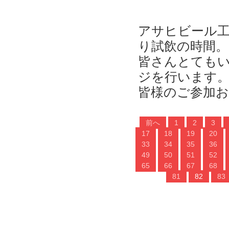
アサヒビール
り試飲の時間。
皆さんとてもい
ジを行います
皆様のご参加
前へ
1
2
3
17
18
19
20
33
34
35
36
49
50
51
52
65
66
67
68
81
82
83