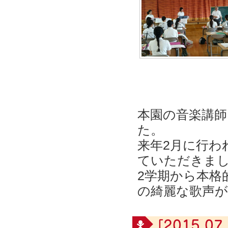
本園の音楽講師
た。
来年2月に行わ
ていただきま
2学期から本格
の綺麗な歌声
[2015.07.