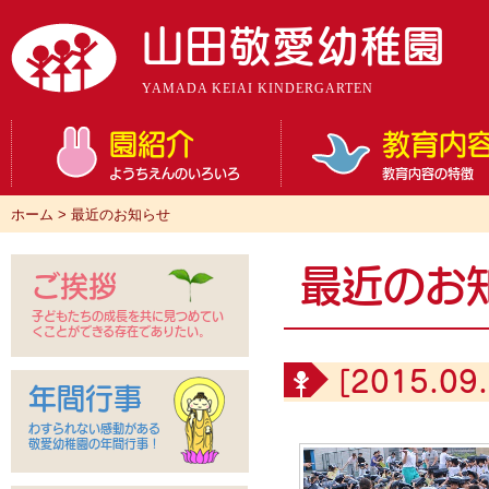
山田敬愛幼稚園
YAMADA KEIAI KINDERGARTEN
園紹介
教育内
ようちえんのいろいろ
教育内容の特徴
ホーム
>
最近のお知らせ
最近のお
ご挨拶
子どもたちの成長を共に見つめてい
くことができる存在でありたい。
[2015.09.
年間行事
わすられない感動がある
敬愛幼稚園の年間行事！