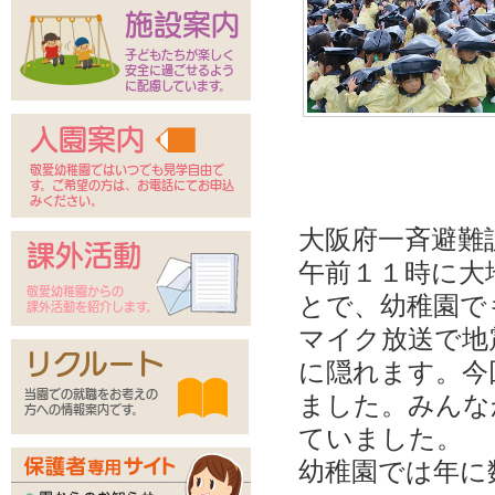
施設案内
子どもたちが楽しく
安全に過ごせるよう
に配慮しています。
入園案内
敬愛幼稚園ではいつでも見学自由で
す。ご希望の方は、お電話にてお申込
みください。
大阪府一斉避難
課外活動
午前１１時に大
敬愛幼稚園からの
とで、幼稚園で
課外活動を紹介します。
マイク放送で地
リクルート
に隠れます。今
当園での就職をお考えの
ました。
みんな
方への情報案内です。
ていました。
幼稚園では年に