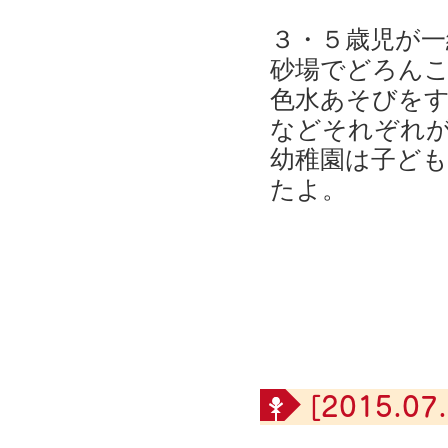
３・５歳児が
砂場でどろん
色水あそびを
などそれぞれ
幼稚園は子ど
たよ。
[2015.07.