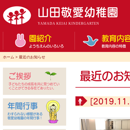
山田敬愛幼稚園
YAMADA KEIAI KINDERGARTEN
園紹介
教育内
ようちえんのいろいろ
教育内容の特徴
ホーム
>
最近のお知らせ
最近のお
ご挨拶
子どもたちの成長を共に見つめてい
くことができる存在でありたい。
[2019.11.
年間行事
わすられない感動がある
敬愛幼稚園の年間行事！