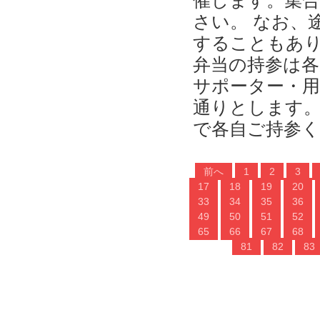
催します。集
さい。 なお、
することもあり
弁当の持参は各
サポーター・用
通りとします。
で各自ご持参く
前へ
1
2
3
17
18
19
20
33
34
35
36
49
50
51
52
65
66
67
68
81
82
83