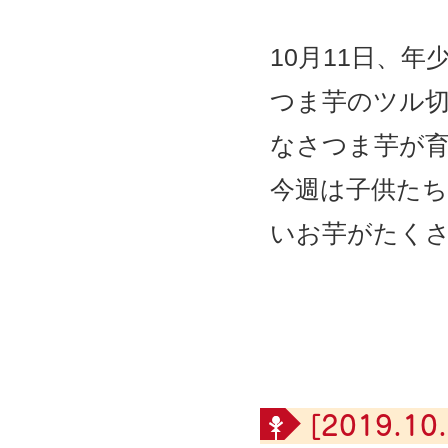
10
月
11
日、年
つま芋のツル
なさつま芋が
今週は子供た
いお芋がたく
[2019.10.