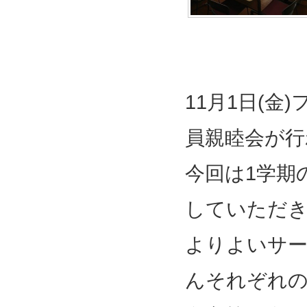
11
月
1
日
(
金
)
員親睦会が行
今回は
1
学期
していただ
よりよいサ
んそれぞれの