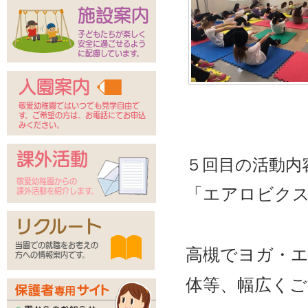
施設案内
子どもたちが楽しく
安全に過ごせるよう
に配慮しています。
入園案内
敬愛幼稚園ではいつでも見学自由で
す。ご希望の方は、お電話にてお申込
みください。
課外活動
５回目の活動内
敬愛幼稚園からの
「エアロビク
課外活動を紹介します。
リクルート
当園での就職をお考えの
高槻でヨガ・
方への情報案内です。
体等、幅広く