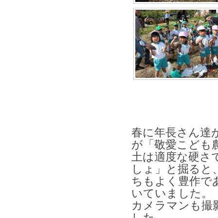
春に年長さん達
が
「敬愛こども
土は適度な硬さ
しょ」と掘ると
ちもよく豊作で
いていました。
カメラマンも撮
した。