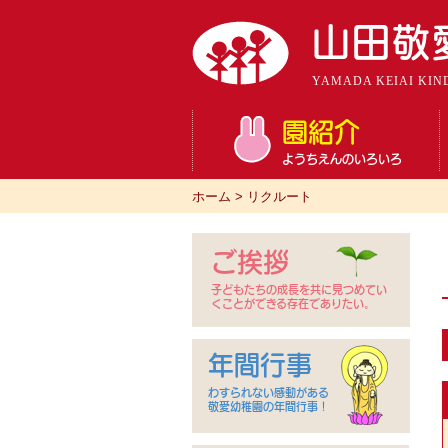
山田敬
YAMADA KEIAI KIN
園紹介
ようちえんのいろいろ
ホーム
>
リクルート
ご挨拶
子どもたちの成長を共に見つめてい
くことができる存在でありたい。
年間行事
わすられない感動がある
敬愛幼稚園の年間行事！