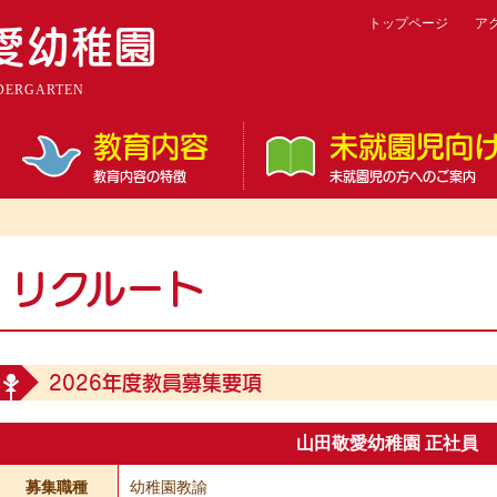
トップページ
ア
愛幼稚園
DERGARTEN
教育内容
未就園児向
教育内容の特徴
未就園児の方へのご案内
リクルート
2026年度教員募集要項
山田敬愛幼稚園 正社員
募集職種
幼稚園教諭