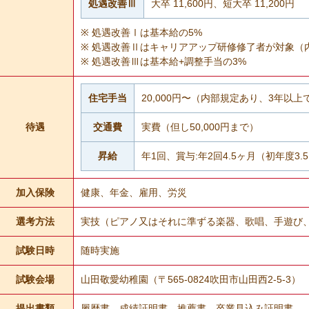
処遇改善Ⅲ
大卒 11,600円、短大卒 11,200円
処遇改善Ⅰは基本給の5%
処遇改善Ⅱはキャリアアップ研修修了者が対象（
処遇改善Ⅲは基本給+調整手当の3%
住宅手当
20,000円〜（内部規定あり、3年以上
待遇
交通費
実費（但し50,000円まで）
昇給
年1回、賞与:年2回4.5ヶ月（初年度3.
加入保険
健康、年金、雇用、労災
選考方法
実技（ピアノ又はそれに準ずる楽器、歌唱、手遊び
試験日時
随時実施
試験会場
山田敬愛幼稚園（〒565-0824吹田市山田西2-5-3）
提出書類
履歴書、成績証明書、推薦書、卒業見込み証明書