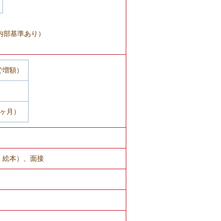
内部基準あり）
で増額）
5ヶ月）
、絵本）、面接