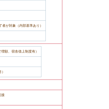
了者が対象（内部基準あり）
上で増額、宿舎借上制度有）
月）
面接