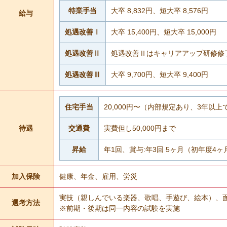
特業手当
大卒 8,832円、短大卒 8,576円
給与
処遇改善Ⅰ
大卒 15,400円、短大卒 15,000円
処遇改善Ⅱ
処遇改善Ⅱはキャリアアップ研修修
処遇改善Ⅲ
大卒 9,700円、短大卒 9,400円
住宅手当
20,000円〜（内部規定あり、3年以
待遇
交通費
実費但し50,000円まで
昇給
年1回、賞与:年3回 5ヶ月（初年度4ヶ
加入保険
健康、年金、雇用、労災
実技（親しんでいる楽器、歌唱、手遊び、絵本）、
選考方法
※前期・後期は同一内容の試験を実施