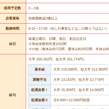
採用予定数
2～3名
必要資格
幼稚園教諭2種以上
勤務時間
8:15～17:00（但し行事前などはこの限りではない）
毎週土曜日、日曜、祝日、創立記念日
休日
※有給休暇初年度10日間
その他（春休み約7日間、夏休み約20日間、冬休み約1
大卒 259,252円、短大卒 251,774円）
基本給
大卒 219,000円、短大卒 212,900円
調整手当
大卒 13,152円、短大卒 12,774円
処遇改善Ⅰ
大卒 15,300円、短大卒 14,900円
給与
処遇改善Ⅱ
月8,000〜12,000円程度