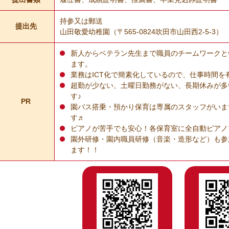
持参又は郵送
提出先
山田敬愛幼稚園（〒565-0824吹田市山田西2-5-3）
新人からベテラン先生まで職員のチームワークと
ます。
業務はICT化で簡素化しているので、仕事時間を
超勤が少ない、土曜日勤務がない、長期休みが多い
す♪
PR
園バス搭乗・預かり保育は専属のスタッフがいま
す♬
ピアノが苦手でも安心！各保育室に全自動ピアノ
園外研修・園内職員研修（音楽・造形など）も参
ます！！