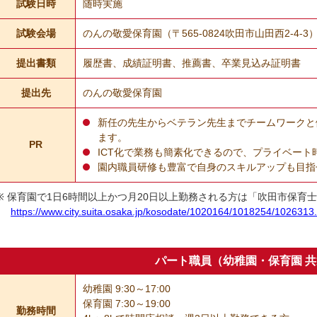
試験日時
随時実施
試験会場
のんの敬愛保育園（〒565-0824吹田市山田西2-4-3
提出書類
履歴書、成績証明書、推薦書、卒業見込み証明書
提出先
のんの敬愛保育園
新任の先生からベテラン先生までチームワークと
ます。
PR
ICT化で業務も簡素化できるので、プライベート
園内職員研修も豊富で自身のスキルアップも目指
保育園で1日6時間以上かつ月20日以上勤務される方は「吹田市保育
https://www.city.suita.osaka.jp/kosodate/1020164/1018254/1026313
パート職員（幼稚園・保育園 
幼稚園 9:30～17:00
保育園 7:30～19:00
勤務時間