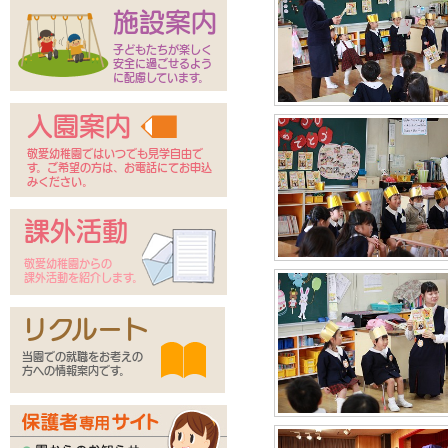
施設案内
子どもたちが楽しく
安全に過ごせるよう
に配慮しています。
入園案内
敬愛幼稚園ではいつでも見学自由で
す。ご希望の方は、お電話にてお申込
みください。
課外活動
敬愛幼稚園からの
課外活動を紹介します。
リクルート
当園での就職をお考えの
方への情報案内です。