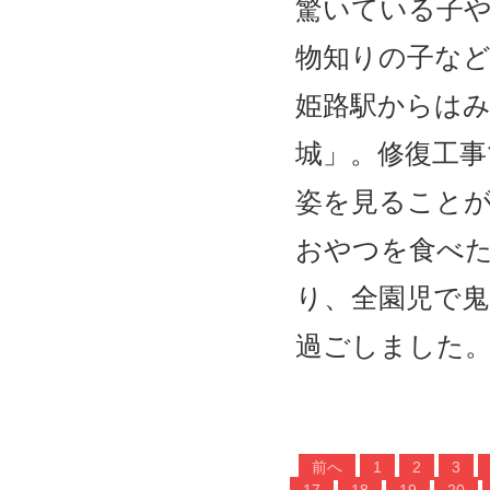
驚いている子や
物知りの子な
姫路駅からは
城」。修復工
姿を見ること
おやつを食べ
り、全園児で
過ごしました
前へ
1
2
3