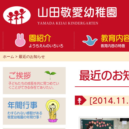
山田敬愛幼稚園
YAMADA KEIAI KINDERGARTEN
園紹介
教育内
ようちえんのいろいろ
教育内容の特徴
ホーム
>
最近のお知らせ
最近のお
ご挨拶
子どもたちの成長を共に見つめてい
くことができる存在でありたい。
[2014.11.
年間行事
わすられない感動がある
敬愛幼稚園の年間行事！