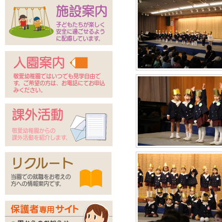
施設案内
子どもたちが楽しく
安全に過ごせるよう
に配慮しています。
入園案内
敬愛幼稚園ではいつでも見学自由で
す。ご希望の方は、お電話にてお申込
みください。
課外活動
敬愛幼稚園からの
課外活動を紹介します。
リクルート
当園での就職をお考えの
方への情報案内です。