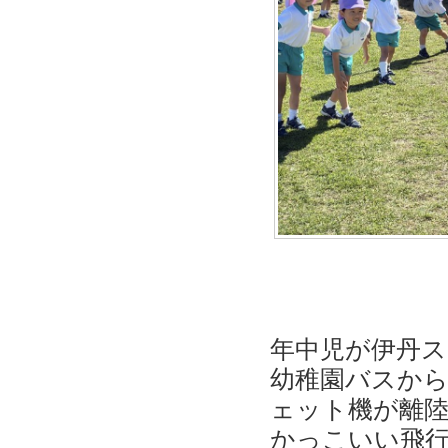
年中児が伊丹
幼稚園バスか
ェット機が離
かっこいい飛