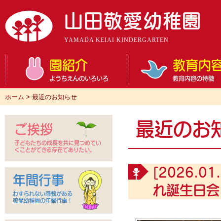
山田敬愛幼稚園
YAMADA KEIAI KINDERGARTEN
園紹介
教育内
ようちえんのいろいろ
教育内容の特徴
ホーム
>
最近のお知らせ
最近のお
ご挨拶
子どもたちの成長を共に見つめてい
くことができる存在でありたい。
[2026.01.
年間行事
れ誕生日会
わすられない感動がある
敬愛幼稚園の年間行事！