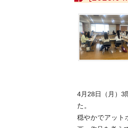
4
月
28
日（月）
3
た。
穏やかでアット