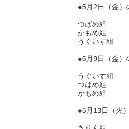
●5
月2
日（金
）
つばめ組
かもめ組
うぐいす組
●5
月9
日（金
）
うぐいす組
つばめ組
かもめ組
●5
月13
日（火
きりん組