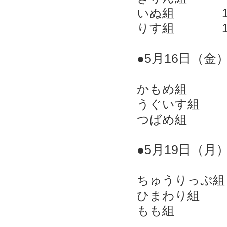
いぬ組
りす組
●5
月16
日（金
かもめ組
うぐいす組
つばめ組
●5
月19
日（月
ちゅうりっぷ組
ひまわり組 
もも組 11