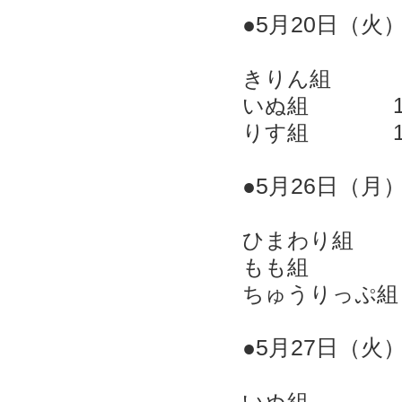
●5
月20
日（火
きりん組
いぬ組
りす組
●5
月26
日（月
ひまわり組
もも組 1
ちゅうりっぷ組
●5
月27
日（火