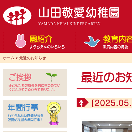
山田敬愛幼稚園
YAMADA KEIAI KINDERGARTEN
園紹介
教育内
ようちえんのいろいろ
教育内容の特徴
ホーム
>
最近のお知らせ
最近のお
ご挨拶
子どもたちの成長を共に見つめてい
くことができる存在でありたい。
[2025.05.
年間行事
わすられない感動がある
敬愛幼稚園の年間行事！