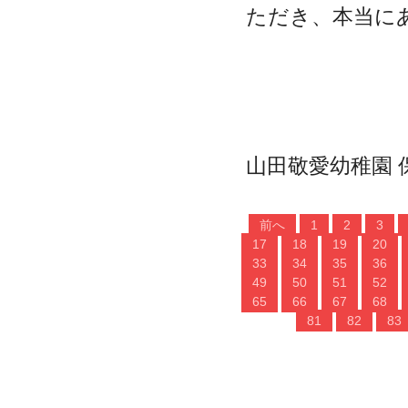
ただき、
本当に
山田敬愛幼稚園 
前へ
1
2
3
17
18
19
20
33
34
35
36
49
50
51
52
65
66
67
68
81
82
83