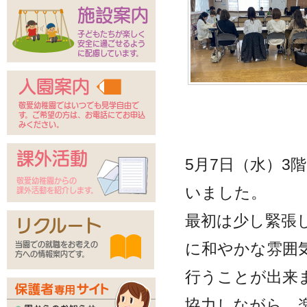
施設案内
子どもたちが楽しく
安全に過ごせるよう
に配慮しています。
入園案内
敬愛幼稚園ではいつでも見学自由で
す。ご希望の方は、お電話にてお申込
みください。
課外活動
5
月
7
日（水）
3
階
敬愛幼稚園からの
いました。
課外活動を紹介します。
最初は少し緊張
リクルート
に和やかな雰囲
当園での就職をお考えの
方への情報案内です。
行うことが出来
協力しながら、