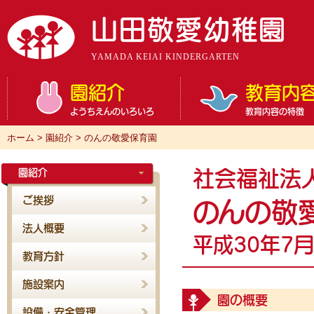
山田敬愛幼稚園
YAMADA KEIAI KINDERGARTEN
園紹介
教育内
ようちえんのいろいろ
教育内容の特徴
ホーム
>
園紹介
>
のんの敬愛保育園
園紹介
社会福祉法
ご挨拶
のんの敬
法人概要
平成30年7
教育方針
施設案内
園の概要
設備・安全管理