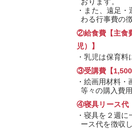
おります。
・また、遠足・
わる行事費の
②給食費【主食費 
児）】
・乳児は保育料
③受講費【1,5
・絵画用材料・
等々の購入費
④寝具リース代【
・寝具を２週に
ース代を徴収