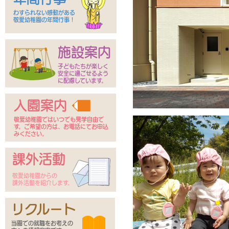
わすられない感動がある
敬愛幼稚園の年間行事！
施設案内
子どもたちが楽しく
安全に過ごせるよう
に配慮しています。
入園案内
敬愛幼稚園ではいつでも見学自由で
す。ご希望の方は、お電話にてお申込
みください。
課外活動
敬愛幼稚園からの
課外活動を紹介します。
リクルート
当園での就職をお考えの