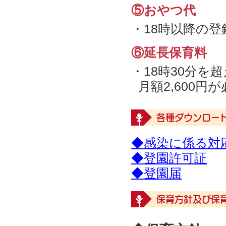
⑤おやつ代
・18時以降の登
⑥延長保育料
・18時30分
月額2,600円
各種ダウンロー
◆感染に係る対
◆登園許可証
◆登園届
保育方針及び保