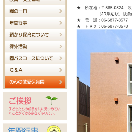
★ 所在地
：〒565-0824
園の一日
（JR岸辺駅、阪
★ 電 話
：06-6877-8577
年間行事
★ ＦＡＸ
：06-6877-8578
預かり保育について
課外活動
園バスコースについて
Ｑ＆Ａ
のんの敬愛保育園
ご挨拶
子どもたちの成長を共に見つめてい
くことができる存在でありたい。
年間行事