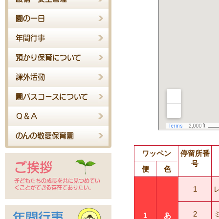
園の一日
年間行事
預かり保育について
課外活動
園バスコースについて
Ｑ＆Ａ
のんの敬愛保育園
ワッペン
停留所番
号
ご挨拶
便
色
子どもたちの成長を共に見つめてい
くことができる存在でありたい。
1
2
年間行事
1
あ