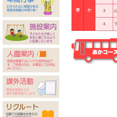
わすられない感動がある
便
か
3
敬愛幼稚園の年間行事！
4
施設案内
子どもたちが楽しく
安全に過ごせるよう
に配慮しています。
入園案内
敬愛幼稚園ではいつでも見学自由で
す。ご希望の方は、お電話にてお申込
みください。
課外活動
敬愛幼稚園からの
課外活動を紹介します。
リクルート
当園での就職をお考えの