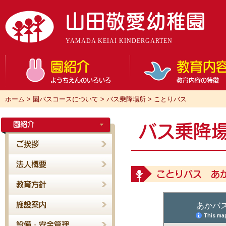
山田敬愛幼稚園
YAMADA KEIAI KINDERGARTEN
園紹介
教育内
ようちえんのいろいろ
教育内容の特徴
ホーム
>
園バスコースについて
>
バス乗降場所
>
ことりバス
園紹介
バス乗降
ご挨拶
法人概要
ことりバス あ
教育方針
施設案内
設備・安全管理